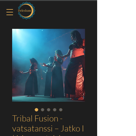
Tribal Fusion -
vatsatanssi – Jatko I